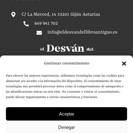
C/ La Merced, 14 33201 Gijón Asturias
649 941 702
info@eldesvandellibroantiguo.es
Gestionar consentimiento
Para ofrecer las mejores experiencias, utilizamos tecnologías como las cookies para
almacenar y/o acceder a la información del dispositivo. El consentimiento de estas
tecnologías nos permitirá procesar datos como el comportamiento de navegación o
© Copyright 2025 El Desván del libro antiguo |
Aviso legal -
las identificaciones únicas en este sitio. No consentir o retirar el consentimiento,
puede afectar negativamente a ciertas características y funciones.
Política de privacidad
| Sitio web diseñado por
+QueGusto - Tu
Estudio Creativo
Aceptar
Denegar